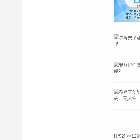
[1/52]
|<
<
1
2
3