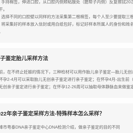
、手持棉签，伸进口腔，从口腔内侧颊粘膜处（腮帮子内侧）反复擦拭20
干。
、选择不同的口腔壁以同样的方法采集第二根棉签，每个人至少要提取三
、将采集好的样本放入信封或用白纸包好，标记好样本所属人的身份和姓
。
子鉴定胎儿采样方法
前，在不终止妊娠的情况下，三种检材可以用作胎儿亲子鉴定—胎儿无创
怀孕2-4月可以采取胎儿无创亲子鉴定进行亲子鉴定；在怀孕4月-出生
无创亲子鉴定进行亲子鉴定；在怀孕12-26周可以抽取母体静脉血来做鉴
022年亲子鉴定采样方法-特殊样本怎么采样？
峰市粤泰DNA亲子鉴定中心DNA检测介绍，做亲子鉴定的目的不同