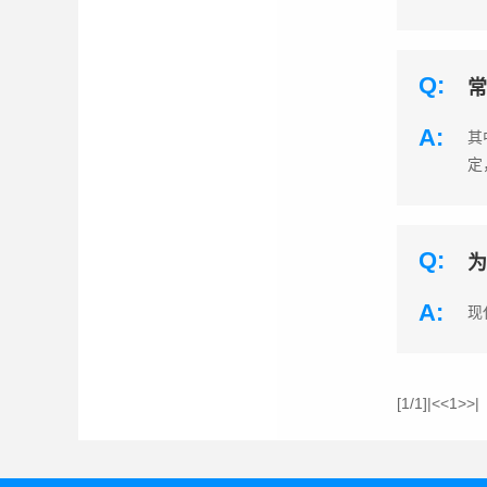
Q:
常
A:
其
定
Q:
为
A:
现
[1/1]
|<
<
1
>
>|