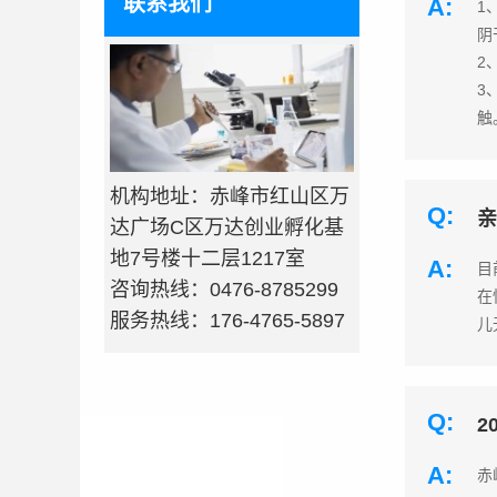
联系我们
A:
1
阴
2
3
触
机构地址：赤峰市红山区万
Q:
亲
达广场C区万达创业孵化基
地7号楼十二层1217室
A:
目
咨询热线：0476-8785299
在
服务热线：176-4765-5897
儿
Q:
2
A:
赤