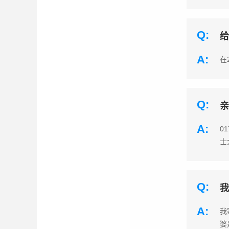
Q:
给
A:
在
Q:
亲
A:
0
士
Q:
我
A:
我
婆